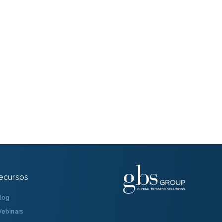
ecursos
log
ebinars