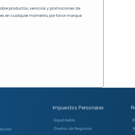
Impuestos Personales
R
Expatriados
B
Dueños de Negocios
W
tación